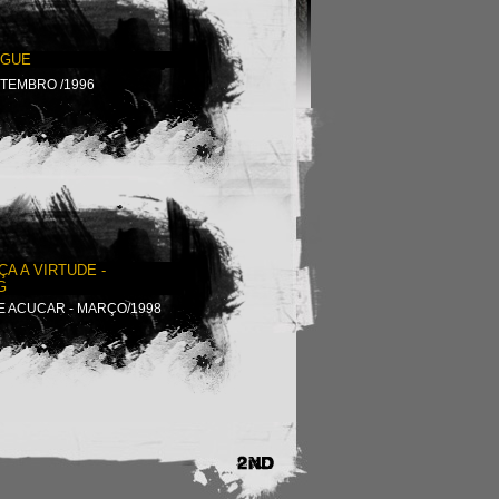
NGUE
SETEMBRO /1996
ÇA A VIRTUDE -
G
E ACUCAR - MARÇO/1998