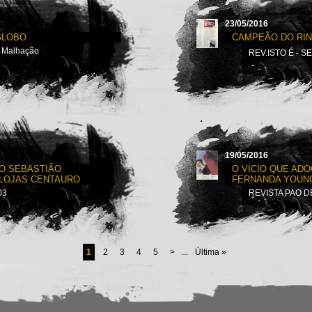
23/05/2016
GLOBO
CAMPEÃO DO RI
a Malhação
REV.ISTO É - 
19/05/2016
O SEBASTIÃO
O VICIO QUE ADO
 LOJAS CENTAURO
FERNANDA YOUN
03
REVISTA PAO D
1
2
3
4
5
>
...
Última
»